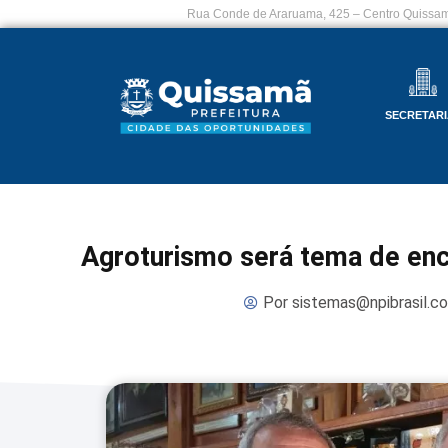
Rua Conde de Araruama, 425 – Centro Quissam
SECRETARI
Agroturismo será tema de enc
Por
sistemas@npibrasil.c