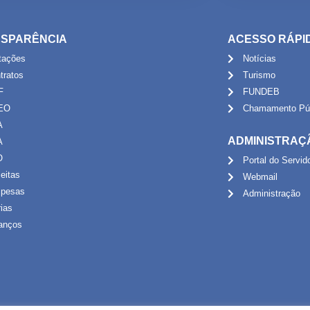
SPARÊNCIA
ACESSO RÁPI
itações
Notícias
tratos
Turismo
F
FUNDEB
EO
Chamamento Púb
A
ADMINISTRAÇ
A
O
Portal do Servid
eitas
Webmail
pesas
Administração
rias
anços