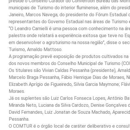
preside o Conselho Curador do Convention Bureau das Monta
municipais de Turismo do interior fluminense, além do pre
Janeiro, Marcos Navega; do presidente do Fórum Estadual d
representantes do Governo Estadual nas áreas de Turismo e
“O Leandro Carnielli é uma pessoa com conhecimento na área,
palestra onde relatará a experiência exitosa que teve no 
em desenvolver o agroturismo na nossa região”, disse o se
Turismo, Arnaldo Mattoso.
A programação prevê exposição de produtos cultivados na c
dos novos membros do Conselho Municipal de Turismo (COM
Os titulares são Vivian Caldas Pessanha (presidente), Arn
Marcelo Braga Pessanha, Fábio Henrique Dias de Moraes, Ni
Elizabeth Aprígio de Figueiredo, Silvia Garcia Maymone; Flá
Moraes.
Já os suplentes são Luiz Carlos Fonseca Lopes, Antônio Ba
Miranda Neto, Luciana da Silva Cardozo, Denise Gonçalves da
David Fernandes, Luiz Jonatan de Souza Machado, Aparecida
Pessanha.
O COMTUR é o órgão local de caráter deliberativo e consu