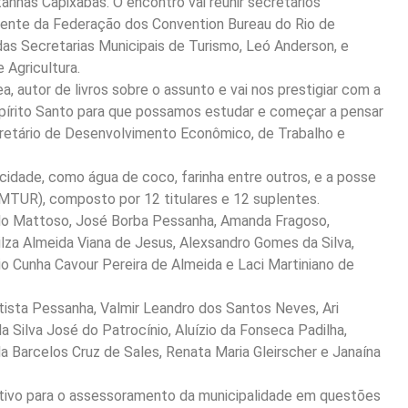
nhas Capixabas. O encontro vai reunir secretários
sidente da Federação dos Convention Bureau do Rio de
as Secretarias Municipais de Turismo, Leó Anderson, e
 Agricultura.
 autor de livros sobre o assunto e vai nos prestigiar com a
Espírito Santo para que possamos estudar e começar a pensar
cretário de Desenvolvimento Econômico, de Trabalho e
idade, como água de coco, farinha entre outros, e a posse
TUR), composto por 12 titulares e 12 suplentes.
aldo Mattoso, José Borba Pessanha, Amanda Fragoso,
lza Almeida Viana de Jesus, Alexsandro Gomes da Silva,
vio Cunha Cavour Pereira de Almeida e Laci Martiniano de
tista Pessanha, Valmir Leandro dos Santos Neves, Ari
 Silva José do Patrocínio, Aluízio da Fonseca Padilha,
 Barcelos Cruz de Sales, Renata Maria Gleirscher e Janaína
ltivo para o assessoramento da municipalidade em questões