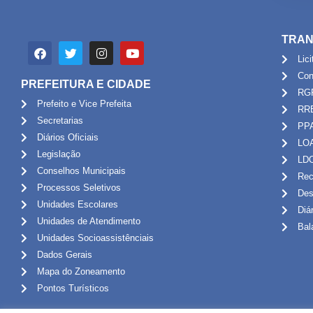
TRAN
Lic
Con
PREFEITURA E CIDADE
RG
Prefeito e Vice Prefeita
RR
Secretarias
PP
Diários Oficiais
LO
Legislação
LD
Conselhos Municipais
Rec
Processos Seletivos
Des
Unidades Escolares
Diá
Unidades de Atendimento
Bal
Unidades Socioassistênciais
Dados Gerais
Mapa do Zoneamento
Pontos Turísticos