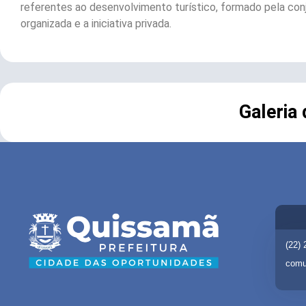
referentes ao desenvolvimento turístico, formado pela conj
organizada e a iniciativa privada.
Galeria
(22)
comu