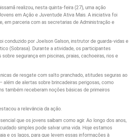
ssamã realizou, nesta quinta-feira (27), uma ação
ovens em Ação e Juventude Ativa Mais. A iniciativa foi
e, em parceria com as secretarias de Administração e
i conduzido por Joelson Galson, instrutor de guarda-vidas e
co (Sobrasa). Durante a atividade, os participantes
obre segurança em piscinas, praias, cachoeiras, rios e
cnicas de resgate com salto pranchado, atitudes seguras ao
 além de alertas sobre brincadeiras perigosas, como
ens também receberam noções básicas de primeiros
estacou a relevância da ação.
ssencial que os jovens saibam como agir. Ao longo dos anos,
 cuidado simples pode salvar uma vida. Hoje estamos
ia e os lagos, para que levem essas informações à