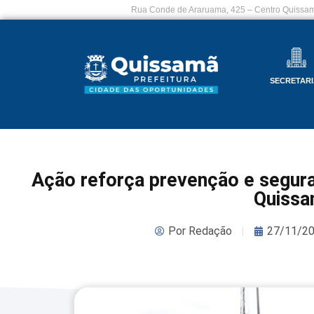
Rua Conde de Araruama, 425 – Centro Quissam
SECRETARI
Ação reforça prevenção e segura
Quiss
Por
Redação
27/11/2