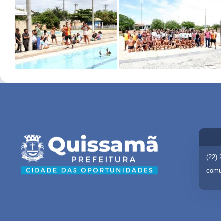
(22)
comu