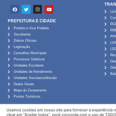
TRAN
Lic
Con
PREFEITURA E CIDADE
RG
Prefeito e Vice Prefeita
RR
Secretarias
PP
Diários Oficiais
LO
Legislação
LD
Conselhos Municipais
Rec
Processos Seletivos
Des
Unidades Escolares
Diá
Unidades de Atendimento
Bal
Unidades Socioassistênciais
Dados Gerais
Mapa do Zoneamento
Pontos Turísticos
Usamos cookies em nosso site para fornecer a experiência ma
clicar em “Aceitar todos”, você concorda com o uso de TODO