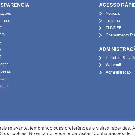
SPARÊNCIA
ACESSO RÁPI
itações
Notícias
tratos
Turismo
F
FUNDEB
EO
Chamamento Púb
A
ADMINISTRAÇ
A
O
Portal do Servid
eitas
Webmail
pesas
Administração
rias
anços
is relevante, lembrando suas preferências e visitas repetidas. 
S os cookies. No entanto, você pode visitar "Configurações de