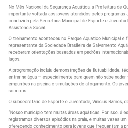
No Mês Nacional da Segurança Aquática, a Prefeitura de Qui
importante voltada aos jovens atendidos pelos programas J
conduzida pela Secretaria Municipal de Esporte e Juventud
Assistência Social.
O treinamento aconteceu no Parque Aquático Municipal e fo
representante da Sociedade Brasileira de Salvamento Aquáti
receberam orientações baseadas em padrões internacionais s
lagos.
A programação incluiu demonstrações de flutuabilidade, té
entrar na água — especialmente para quem não sabe nadar —
empurrões na piscina e simulações de afogamento. Os jov
socorros.
O subsecretário de Esporte e Juventude, Vinicius Ramos, d
“Nosso município tem muitas áreas aquáticas. Por isso, é e
registramos diversos episódios na praia, e muitas vezes um
oferecendo conhecimento para jovens que frequentam a pra