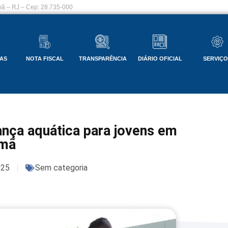
ã – RJ – Cep: 28.735-000
AS
NOTA FISCAL
TRANSPARÊNCIA
DIÁRIO OFICIAL
SERVIÇ
nça aquática para jovens em
amã
025
Sem categoria