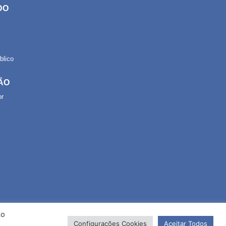
DO
lico
ÃO
or
Ao
Configurações Cookies
Aceitar Todos