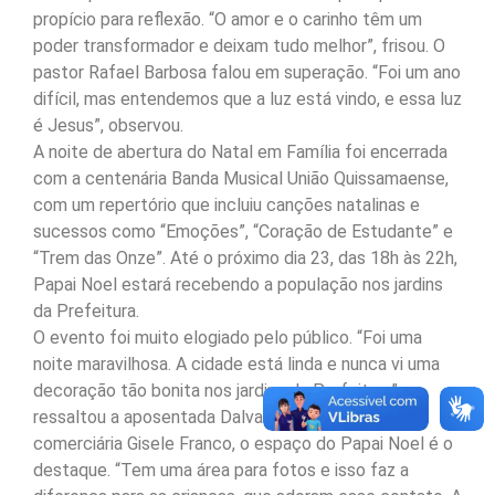
propício para reflexão. “O amor e o carinho têm um
poder transformador e deixam tudo melhor”, frisou. O
pastor Rafael Barbosa falou em superação. “Foi um ano
difícil, mas entendemos que a luz está vindo, e essa luz
é Jesus”, observou.
A noite de abertura do Natal em Família foi encerrada
com a centenária Banda Musical União Quissamaense,
com um repertório que incluiu canções natalinas e
sucessos como “Emoções”, “Coração de Estudante” e
“Trem das Onze”. Até o próximo dia 23, das 18h às 22h,
Papai Noel estará recebendo a população nos jardins
da Prefeitura.
O evento foi muito elogiado pelo público. “Foi uma
noite maravilhosa. A cidade está linda e nunca vi uma
decoração tão bonita nos jardins da Prefeitura”,
ressaltou a aposentada Dalva Rodrigues. Para a
comerciária Gisele Franco, o espaço do Papai Noel é o
destaque. “Tem uma área para fotos e isso faz a