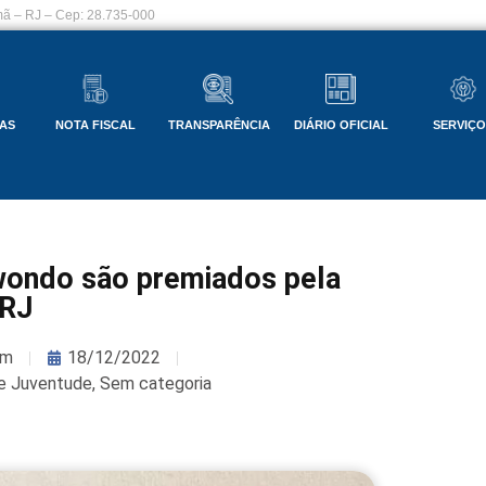
ã – RJ – Cep: 28.735-000
AS
NOTA FISCAL
TRANSPARÊNCIA
DIÁRIO OFICIAL
SERVIÇ
wondo são premiados pela
RJ
om
18/12/2022
 e Juventude
,
Sem categoria