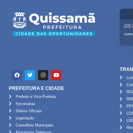
(22)
comu
TRAN
Lic
Con
PREFEITURA E CIDADE
RG
Prefeito e Vice Prefeita
RR
Secretarias
PP
Diários Oficiais
LO
Legislação
LD
Conselhos Municipais
Rec
Processos Seletivos