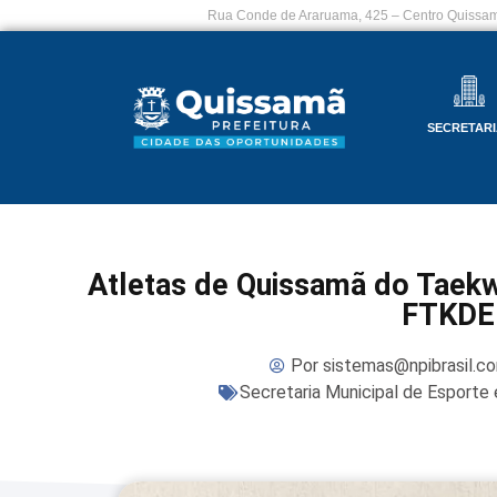
Rua Conde de Araruama, 425 – Centro Quissam
SECRETARI
Atletas de Quissamã do Taek
FTKDE
Por
sistemas@npibrasil.c
Secretaria Municipal de Esporte