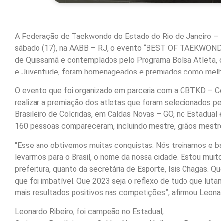
A Federação de Taekwondo do Estado do Rio de Janeiro – F
sábado (17), na AABB – RJ, o evento “BEST OF TAEKWONDO 
de Quissamã e contemplados pelo Programa Bolsa Atleta, of
e Juventude, foram homenageados e premiados como melh
O evento que foi organizado em parceria com a CBTKD – Co
realizar a premiação dos atletas que foram selecionados
Brasileiro de Coloridas, em Caldas Novas – GO, no Estadua
160 pessoas compareceram, incluindo mestre, grãos mestres
“Esse ano obtivemos muitas conquistas. Nós treinamos e b
levarmos para o Brasil, o nome da nossa cidade. Estou muit
prefeitura, quanto da secretária de Esporte, Isis Chagas.
que foi imbatível. Que 2023 seja o reflexo de tudo que lu
mais resultados positivos nas competições”, afirmou Leona
Leonardo Ribeiro, foi campeão no Estadual,