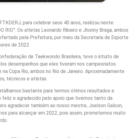
TKDERJ, para celebrar seus 40 anos, realizou neste
RIO”. Os atletas Leonardo Ribeiro e Jhonny Braga, ambos
ertado pela Prefeitura, por meio da Secretaria de Esporte
ores de 2022.
nfederação de Taekwondo Brasileira, teve o intuito de
 pelos desempenhos que eles tiveram nos campeonatos
l e na Copa Rio, ambos no Rio de Janeiro. Aproximadamente
, técnicos e atletas.
atalhamos bastante para termos ótimos resultados e
o feliz e agradecido pelo apoio que tivemos tanto da
 Quero agradecer também ao nosso mestre, Joelson Galson,
tamos para alcançar em 2022, pois assim, prometemos muito
rdo.