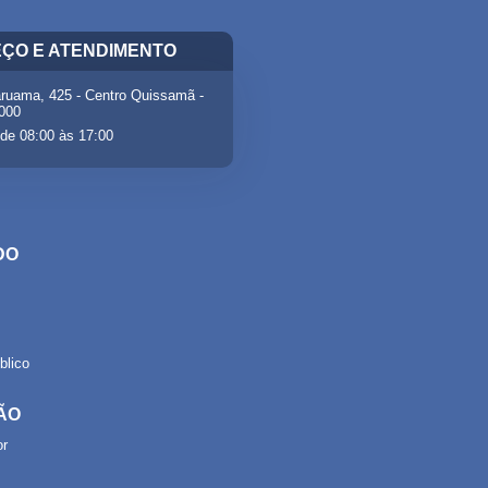
ÇO E ATENDIMENTO
ruama, 425 - Centro Quissamã -
-000
de 08:00 às 17:00
DO
lico
ÃO
or