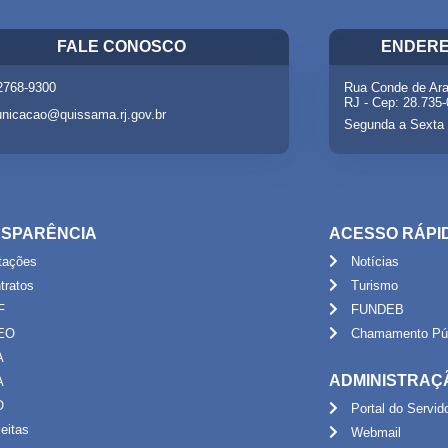
FALE CONOSCO
ENDERE
 2768-9300
Rua Conde de Ara
RJ - Cep: 28.735
nicacao@quissama.rj.gov.br
Segunda a Sexta 
SPARÊNCIA
ACESSO RÁPI
itações
Notícias
tratos
Turismo
F
FUNDEB
EO
Chamamento Púb
A
ADMINISTRAÇ
A
O
Portal do Servid
eitas
Webmail