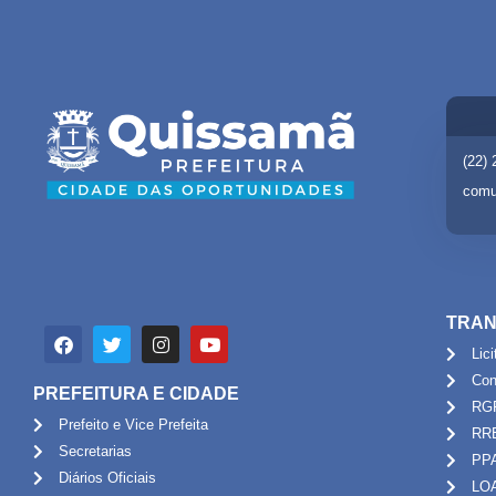
(22)
comu
TRAN
Lic
Con
PREFEITURA E CIDADE
RG
Prefeito e Vice Prefeita
RR
Secretarias
PP
Diários Oficiais
LO