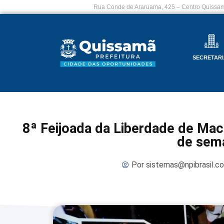
Rua Conde de Araruama, 425 – Centro Quissam
SECRETARI
8ª Feijoada da Liberdade de Mac
de sem
Por
sistemas@npibrasil.c