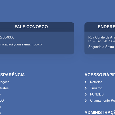
FALE CONOSCO
ENDERE
 2768-9300
Rua Conde de Ara
RJ - Cep: 28.735
nicacao@quissama.rj.gov.br
Segunda a Sexta 
SPARÊNCIA
ACESSO RÁPI
itações
Notícias
tratos
Turismo
F
FUNDEB
EO
Chamamento Púb
A
ADMINISTRAÇ
A