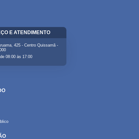
ÇO E ATENDIMENTO
ruama, 425 - Centro Quissamã -
-000
de 08:00 às 17:00
DO
lico
ÃO