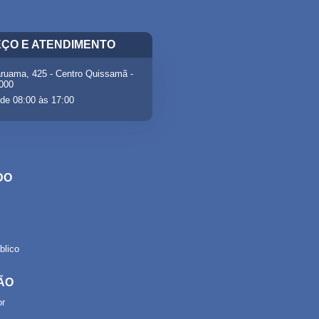
ÇO E ATENDIMENTO
ruama, 425 - Centro Quissamã -
-000
de 08:00 às 17:00
DO
lico
ÃO
or