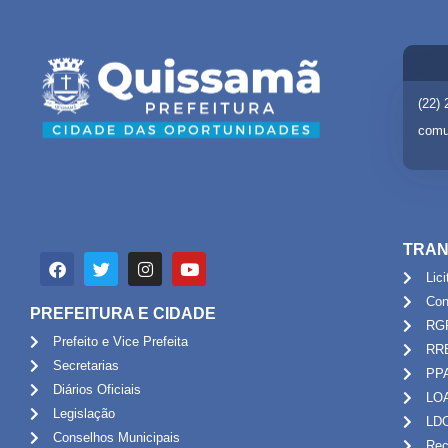
(22)
comu
TRAN
Lic
Con
PREFEITURA E CIDADE
RG
Prefeito e Vice Prefeita
RR
Secretarias
PP
Diários Oficiais
LO
Legislação
LD
Conselhos Municipais
Rec