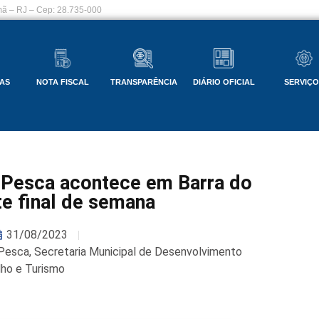
ã – RJ – Cep: 28.735-000
AS
NOTA FISCAL
TRANSPARÊNCIA
DIÁRIO OFICIAL
SERVIÇ
e Pesca acontece em Barra do
te final de semana
31/08/2023
 Pesca
,
Secretaria Municipal de Desenvolvimento
lho e Turismo