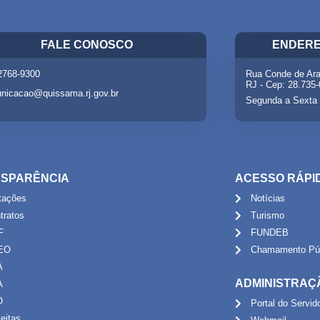
FALE CONOSCO
ENDERE
 2768-9300
Rua Conde de Ara
RJ - Cep: 28.735
nicacao@quissama.rj.gov.br
Segunda a Sexta 
SPARÊNCIA
ACESSO RÁPI
itações
Notícias
tratos
Turismo
F
FUNDEB
EO
Chamamento Púb
A
ADMINISTRAÇ
A
O
Portal do Servid
eitas