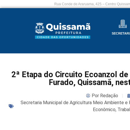
Rua Conde de Araruama, 425 – Centro Quissam
SECRETARI
2ª Etapa do Circuito Ecoanzol d
Furado, Quissamã, nes
Por
Redação
Secretaria Municipal de Agricultura Meio Ambiente e
Econômico, Traba