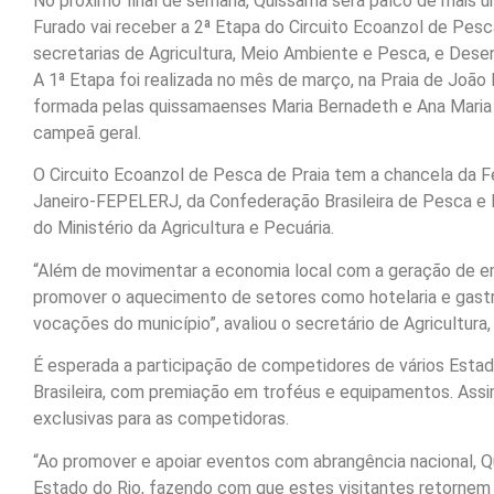
No próximo final de semana, Quissamã será palco de mais u
Furado vai receber a 2ª Etapa do Circuito Ecoanzol de Pesc
secretarias de Agricultura, Meio Ambiente e Pesca, e Dese
A 1ª Etapa foi realizada no mês de março, na Praia de Joã
formada pelas quissamaenses Maria Bernadeth e Ana Maria 
campeã geral.
O Circuito Ecoanzol de Pesca de Praia tem a chancela da
Janeiro-FEPELERJ, da Confederação Brasileira de Pesca 
do Ministério da Agricultura e Pecuária.
“Além de movimentar a economia local com a geração de em
promover o aquecimento de setores como hotelaria e gastr
vocações do município”, avaliou o secretário de Agricultur
É esperada a participação de competidores de vários Esta
Brasileira, com premiação em troféus e equipamentos. Assim
exclusivas para as competidoras.
“Ao promover e apoiar eventos com abrangência nacional, Q
Estado do Rio, fazendo com que estes visitantes retornem