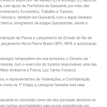
m evento esportivo. No sábado (2) e domingo (3), Barra do
a, com apoio da Prefeitura de Quissamã, por meio das
nvolvimento Econômico, Trabalho e Turismo.
o Francisco, também em Quissamã, com a dupla feminina
Santos, integrantes da equipe Quissaondas, sendo a
 Federação de Pesca e Lançamento do Estado do Rio de
e Lançamento-Nova Pesca Brasil-CBPL-NPB, e autorização
pregos temporários em sua estrutura, o Circuito vai
onomia, com o exercício do turismo responsável, uma das
a, Meio Ambiente e Pesca, Luiz Carlos Fonseca.
dos, e representantes de Federações, e Confederação
 como na 1ª Etapa, a categoria feminina terá raias
uissamã se consolida como um dos principais destinos no
 em outras oportunidades para novas experiências em