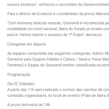
nossos atrativos”, enfatizou o secretário de Desenvolvime
Para o diretor da Ecoanzol e coordenador da prova, Marcel
“Com inúmeras belezas naturais, Quissamã é reconhecida p
modalidade em nível nacional. Barra do Furado já recebe co
pesca. Vamos repetir o sucesso da 1ª Etapa”, destacou
Categorias em disputa
As equipes competirão nas seguintes categorias: Adulto Mas
Somente para Equipes Filiadas a Clubes / Geral e Peixe Ma
Feminino) e Equipe de Quissamã melhor classificada na pon
Programação:
Dia 02 (Sábado)
A partir das 11h será realizado o sorteio das canchas de co
comissão organizadora, no local do evento (Praia de Barra d
A prova terá início às 14h.