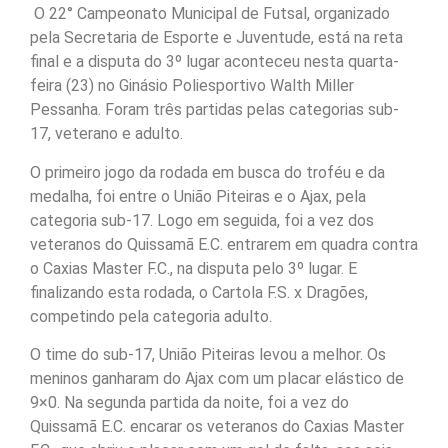
O 22° Campeonato Municipal de Futsal, organizado
pela Secretaria de Esporte e Juventude, está na reta
final e a disputa do 3º lugar aconteceu nesta quarta-
feira (23) no Ginásio Poliesportivo Walth Miller
Pessanha. Foram três partidas pelas categorias sub-
17, veterano e adulto.
O primeiro jogo da rodada em busca do troféu e da
medalha, foi entre o União Piteiras e o Ajax, pela
categoria sub-17. Logo em seguida, foi a vez dos
veteranos do Quissamã E.C. entrarem em quadra contra
o Caxias Master F.C., na disputa pelo 3º lugar. E
finalizando esta rodada, o Cartola F.S. x Dragões,
competindo pela categoria adulto.
O time do sub-17, União Piteiras levou a melhor. Os
meninos ganharam do Ajax com um placar elástico de
9×0. Na segunda partida da noite, foi a vez do
Quissamã E.C. encarar os veteranos do Caxias Master