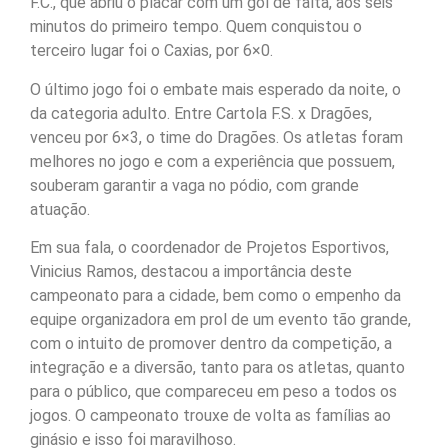
F.C., que abriu o placar com um gol de falta, aos seis
minutos do primeiro tempo. Quem conquistou o
terceiro lugar foi o Caxias, por 6×0.
O último jogo foi o embate mais esperado da noite, o
da categoria adulto. Entre Cartola F.S. x Dragões,
venceu por 6×3, o time do Dragões. Os atletas foram
melhores no jogo e com a experiência que possuem,
souberam garantir a vaga no pódio, com grande
atuação.
Em sua fala, o coordenador de Projetos Esportivos,
Vinicius Ramos, destacou a importância deste
campeonato para a cidade, bem como o empenho da
equipe organizadora em prol de um evento tão grande,
com o intuito de promover dentro da competição, a
integração e a diversão, tanto para os atletas, quanto
para o público, que compareceu em peso a todos os
jogos. O campeonato trouxe de volta as famílias ao
ginásio e isso foi maravilhoso.