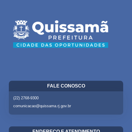
FALE CONOSCO
(22) 2768-9300
comunicacao@quissama.rj.gov.br
ENDEREÇO E ATENDIMENTO