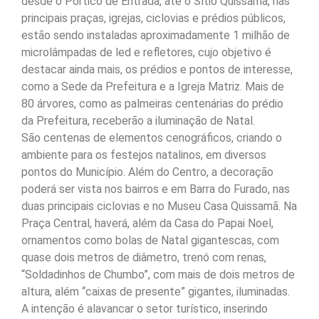
desde o Pórtico de Entrada, até o Sítio Quissamã, nas
principais praças, igrejas, ciclovias e prédios públicos,
estão sendo instaladas aproximadamente 1 milhão de
microlâmpadas de led e refletores, cujo objetivo é
destacar ainda mais, os prédios e pontos de interesse,
como a Sede da Prefeitura e a Igreja Matriz. Mais de
80 árvores, como as palmeiras centenárias do prédio
da Prefeitura, receberão a iluminação de Natal.
São centenas de elementos cenográficos, criando o
ambiente para os festejos natalinos, em diversos
pontos do Município. Além do Centro, a decoração
poderá ser vista nos bairros e em Barra do Furado, nas
duas principais ciclovias e no Museu Casa Quissamã. Na
Praça Central, haverá, além da Casa do Papai Noel,
ornamentos como bolas de Natal gigantescas, com
quase dois metros de diâmetro, trenó com renas,
“Soldadinhos de Chumbo”, com mais de dois metros de
altura, além “caixas de presente” gigantes, iluminadas.
A intenção é alavancar o setor turístico, inserindo