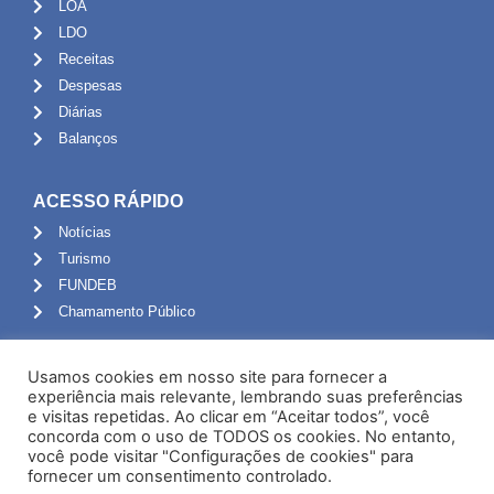
LOA
LDO
Receitas
Despesas
Diárias
Balanços
ACESSO RÁPIDO
Notícias
Turismo
FUNDEB
Chamamento Público
ADMINISTRAÇÃO
Usamos cookies em nosso site para fornecer a
Portal do Servidor
experiência mais relevante, lembrando suas preferências
e visitas repetidas. Ao clicar em “Aceitar todos”, você
Webmail
concorda com o uso de TODOS os cookies. No entanto,
Administração
você pode visitar "Configurações de cookies" para
fornecer um consentimento controlado.