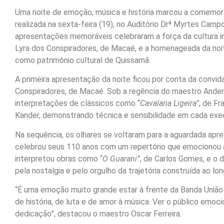
Uma noite de emoção, música e história marcou a comemor
realizada na sexta-feira (19), no Auditório Drª Myrtes Cam
apresentações memoráveis celebraram a força da cultura i
Lyra dos Conspiradores, de Macaé, e a homenageada da noi
como patrimônio cultural de Quissamã.
A primeira apresentação da noite ficou por conta da convid
Conspiradores, de Macaé. Sob a regência do maestro Ande
interpretações de clássicos como “
Cavalaria Ligeira”
, de Fr
Kander, demonstrando técnica e sensibilidade em cada exe
Na sequência, os olhares se voltaram para a aguardada ap
celebrou seus 110 anos com um repertório que emocionou a 
interpretou obras como “
O Guarani”
, de Carlos Gomes, e o d
pela nostalgia e pelo orgulho da trajetória construída ao l
“É uma emoção muito grande estar à frente da Banda Uniã
de história, de luta e de amor à música. Ver o público emo
dedicação”, destacou o maestro Oscar Ferreira.