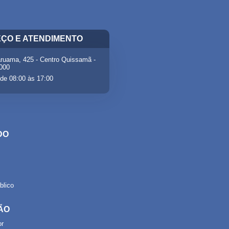
ÇO E ATENDIMENTO
ruama, 425 - Centro Quissamã -
-000
de 08:00 às 17:00
DO
lico
ÃO
or