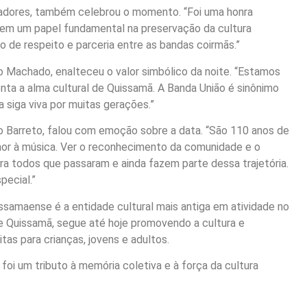
radores, também celebrou o momento. “Foi uma honra
tem um papel fundamental na preservação da cultura
o de respeito e parceria entre as bandas coirmãs.”
o Machado, enalteceu o valor simbólico da noite. “Estamos
nta a alma cultural de Quissamã. A Banda União é sinônimo
 siga viva por muitas gerações.”
o Barreto, falou com emoção sobre a data. “São 110 anos de
mor à música. Ver o reconhecimento da comunidade e o
a todos que passaram e ainda fazem parte dessa trajetória.
pecial.”
ssamaense é a entidade cultural mais antiga em atividade no
de Quissamã, segue até hoje promovendo a cultura e
as para crianças, jovens e adultos.
oi um tributo à memória coletiva e à força da cultura