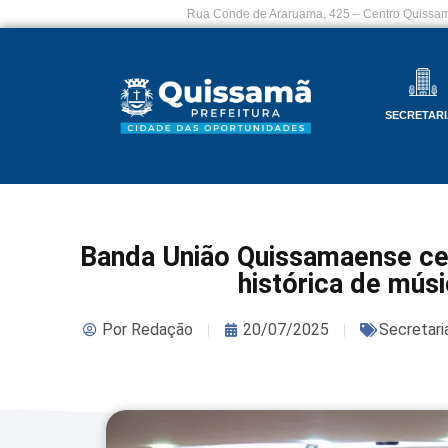
Rua Conde de Araruama, 425 – Centro Quissam
SECRETARI
Banda União Quissamaense ce
histórica de mús
Por
Redação
20/07/2025
Secretari