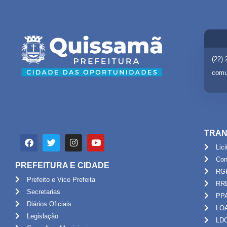
(22)
comu
TRAN
Lic
Con
PREFEITURA E CIDADE
RG
Prefeito e Vice Prefeita
RR
Secretarias
PP
Diários Oficiais
LO
Legislação
LD