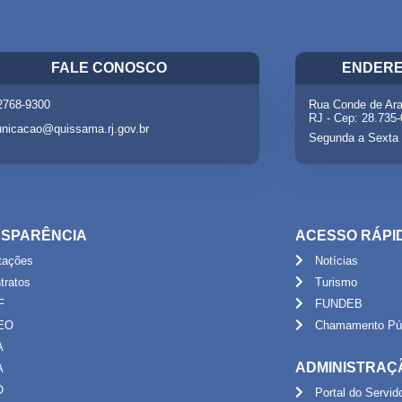
FALE CONOSCO
ENDERE
 2768-9300
Rua Conde de Ara
RJ - Cep: 28.735
nicacao@quissama.rj.gov.br
Segunda a Sexta 
SPARÊNCIA
ACESSO RÁPI
itações
Notícias
tratos
Turismo
F
FUNDEB
EO
Chamamento Púb
A
ADMINISTRAÇ
A
O
Portal do Servid