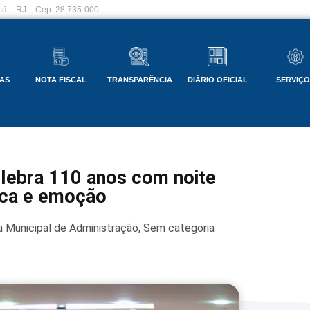
ã – RJ – Cep: 28.735-000
AS
NOTA FISCAL
TRANSPARÊNCIA
DIÁRIO OFICIAL
SERVIÇ
lebra 110 anos com noite
ica e emoção
a Municipal de Administração
,
Sem categoria