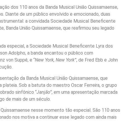
ação dos 110 anos da Banda Musical União Quissamaense,
pos. Diante de um público envolvido e emocionado, duas
nstrumental: a convidada Sociedade Musical Beneficente
te, Banda União Quissamaense, que reafirmou seu legado
ada especial, a Sociedade Musical Beneficente Lyra dos
rson Adolpho, a banda encantou o público com
anz von Suppé, e “
New York, New York”
, de Fred Ebb e John
cução.
resentação da Banda Musical União Quissamaense, que
plateia. Sob a batuta do maestro Oscar Ferreira, o grupo
obrado sinfônico “
Janjão”
, em uma apresentação marcada
ongo de mais de um século.
o Quissamaense nesse momento tão especial. São 110 anos
cionado nos motiva a continuar esse legado com ainda mais